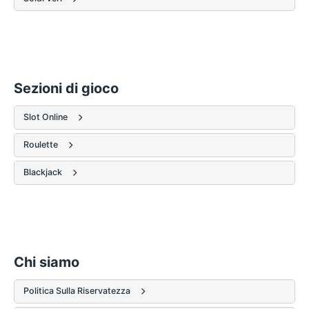
Sezioni di gioco
Slot Online
Roulette
Blackjack
Chi siamo
Politica Sulla Riservatezza